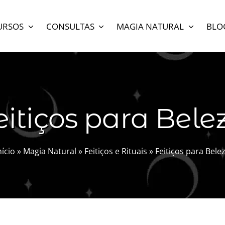
URSOS
CONSULTAS
MAGIA NATURAL
BLO
eitiços para Bele
nício
»
Magia Natural
»
Feitiços e Rituais
»
Feitiços para Bele