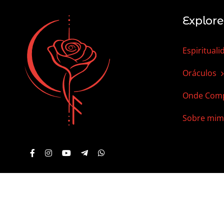
Explore
Espirituali
Oráculos
Onde Comp
Sobre mim
© 2012 - 2024