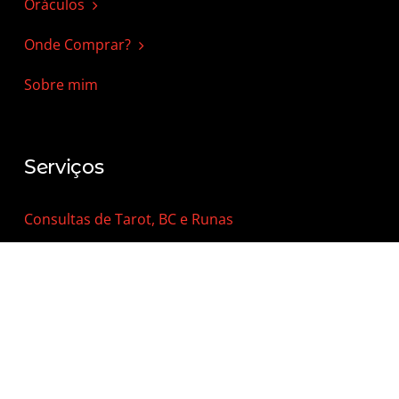
Oráculos
Onde Comprar?
Sobre mim
Serviços
Consultas de Tarot, BC e Runas
Equilíbrio Energético
Curso de Tarot
Curso de B. Cigano
Curso de Runas Nórdicas