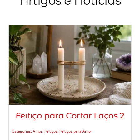
Artigos e Notícias
Feitiço para Cortar Laços 2
Categorias:
Amor
,
Feitiços
,
Feitiços para Amor