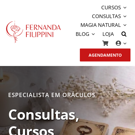
Ir
CURSOS
para
CONSULTAS
o
MAGIA NATURAL
conteúdo
BLOG
LOJA
AGENDAMENTO
ESPECIALISTA EM ORÁCULOS
Consultas,
Cursos