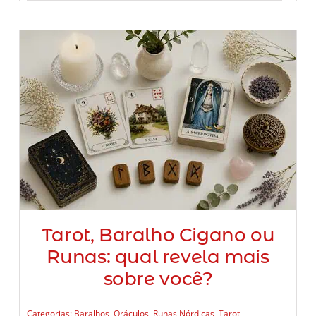
Tarot, Baralho Cigano ou
Runas: qual revela mais
sobre você?
Categorias:
Baralhos
,
Oráculos
,
Runas Nórdicas
,
Tarot