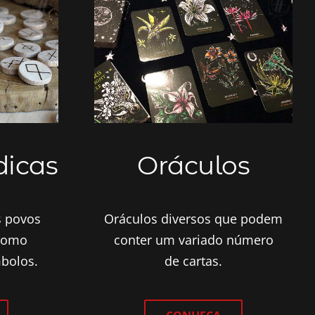
dicas
Oráculos
s povos
Oráculos diversos que podem
 como
conter um variado número
mbolos.
de cartas.