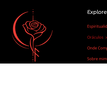
Explore
Espirituali
Oráculos
Onde Comp
Sobre mim