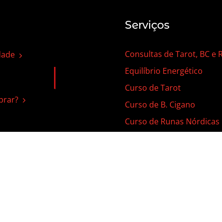
Serviços
Consultas de Tarot, BC e
dade
Equilíbrio Energético
Curso de Tarot
rar?
Curso de B. Cigano
Curso de Runas Nórdicas