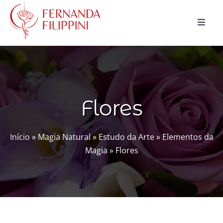
Ir
para
Toggle
o
Naviga
conteúdo
CURSOS
CONSULTAS
Flores
MAGIA NATURAL
BLOG
Início
»
Magia Natural
»
Estudo da Arte
»
Elementos da
Magia
»
Flores
LOJA
Buscar
resultados
para:
Carrinho