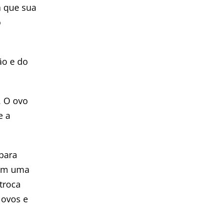
a que sua
o
ão e do
. O ovo
e a
para
tem uma
troca
 ovos e