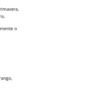
Primavera,
is.
amente o
orango,