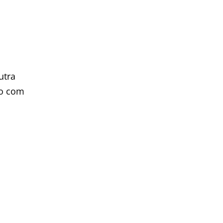
utra
lo com