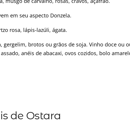
 musgo de carvalho, rosas, cravos, açafrão.
vem em seu aspecto Donzela.
zo rosa, lápis-lazúli, ágata.
, gergelim, brotos ou grãos de soja. Vinho doce ou o
o assado, anéis de abacaxi, ovos cozidos, bolo amare
is de Ostara