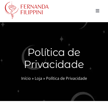
Ir
para
Toggle
o
Naviga
conteúdo
CURSOS
CONSULTAS
Política de
MAGIA NATURAL
Privacidade
BLOG
LOJA
Início
»
Loja
»
Política de Privacidade
Buscar
resultados
para:
Carrinho