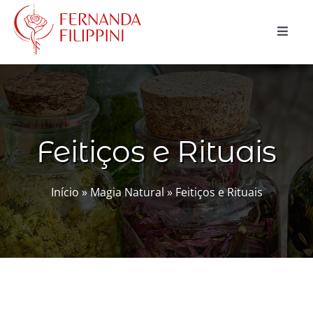
Ir
para
Toggle
o
Naviga
conteúdo
CURSOS
CONSULTAS
Feitiços e Rituais
MAGIA NATURAL
BLOG
Início
»
Magia Natural
»
Feitiços e Rituais
LOJA
Buscar
resultados
para:
Carrinho