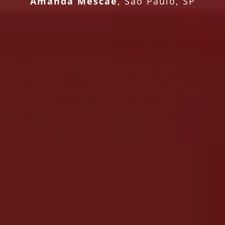
Amanda Mescae
,
São Paulo, SP