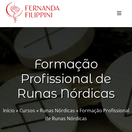
Ir
para
Toggle
o
Naviga
conteúdo
CURSOS
CONSULTAS
Formação
MAGIA NATURAL
Profissional de
BLOG
Runas Nórdicas
LOJA
Buscar
Início
»
Cursos
»
Runas Nórdicas
»
Formação Profissional
resultados
de Runas Nórdicas
para:
Carrinho