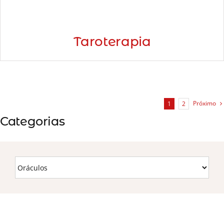
Taroterapia
Próximo
1
2
Categorias