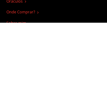
Oráculos
Onde Comprar?
Sobre mim
Serviços
Consultas de Tarot, BC e Runas
Equilíbrio Energético
Curso de Tarot
Curso de B. Cigano
Curso de Runas Nórdicas