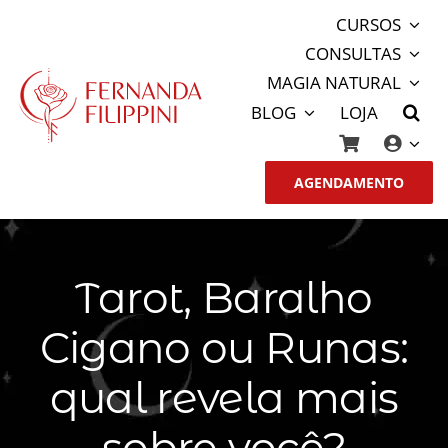
Ir
CURSOS
para
CONSULTAS
o
MAGIA NATURAL
conteúdo
BLOG
LOJA
AGENDAMENTO
Tarot, Baralho
Cigano ou Runas:
qual revela mais
sobre você?