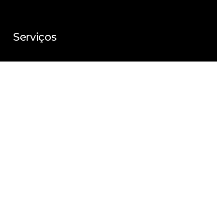
Serviços
Consultas de Tarot, BC e Runas
Equilíbrio Energético
Curso de Tarot
Curso de B. Cigano
Curso de Runas Nórdicas
Contato
Agenda Online