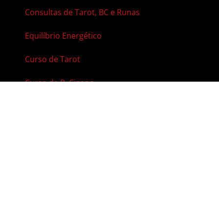
Consultas de Tarot, BC e Runas
Equilíbrio Energético
Curso de Tarot
Curso de B. Cigano
Curso de Runas Nórdicas
Contato
Agenda Online
Vale-Presente
Contato