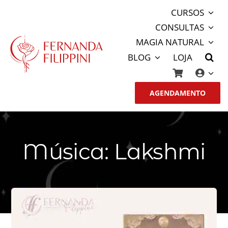
Ir
CURSOS
para
CONSULTAS
o
MAGIA NATURAL
conteúdo
BLOG
LOJA
AGENDAMENTO
Música: Lakshmi