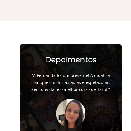
Depoimentos
“A Fernanda foi um presente! A didática
com que conduz as aulas é espetacular.
Sem dúvida, é o melhor curso de Tarot.”