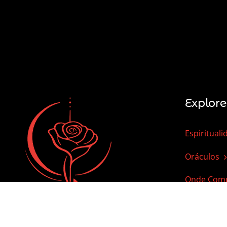
Explore
Espirituali
Oráculos
Onde Comp
Sobre mim