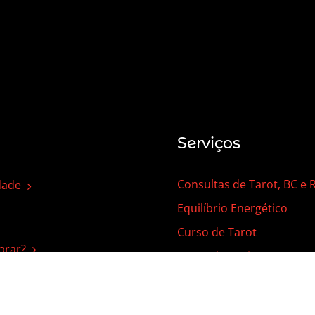
Serviços
Consultas de Tarot, BC e
dade
Equilíbrio Energético
Curso de Tarot
rar?
Curso de B. Cigano
Curso de Runas Nórdicas