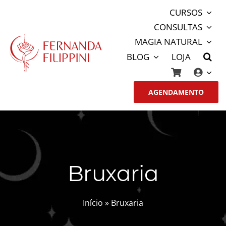
Ir
CURSOS
para
CONSULTAS
o
MAGIA NATURAL
conteúdo
BLOG
LOJA
AGENDAMENTO
Bruxaria
Início
»
Bruxaria