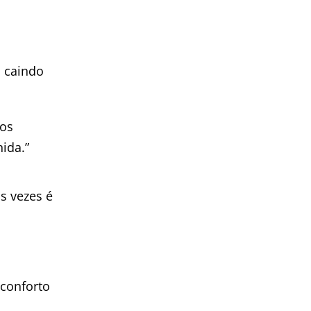
s caindo
gos
ida.”
s vezes é
conforto