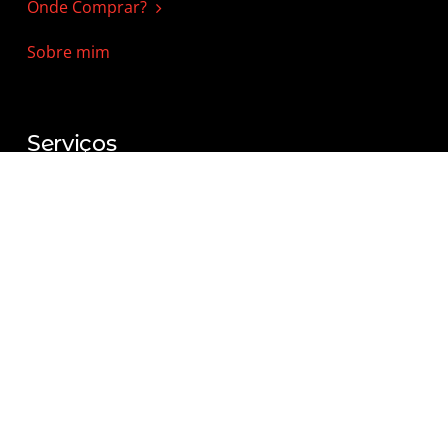
Onde Comprar?
Sobre mim
Serviços
Consultas de Tarot, BC e Runas
Equilíbrio Energético
Curso de Tarot
Curso de B. Cigano
Curso de Runas Nórdicas