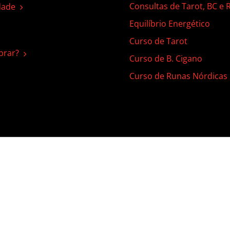
Consultas de Tarot, BC e
dade
Equilíbrio Energético
Curso de Tarot
rar?
Curso de B. Cigano
Curso de Runas Nórdicas
 | Todos os direitos reservados |
Termos de Uso
|
Política