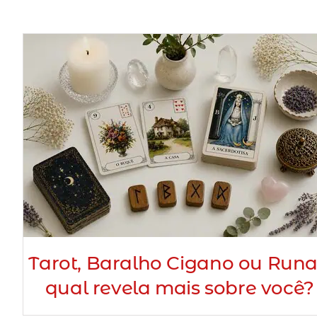
Tarot, Baralho Cigano ou Runa
qual revela mais sobre você?