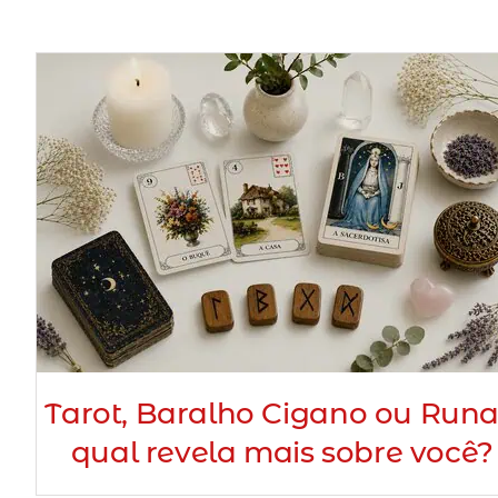
Tarot, Baralho Cigano ou Runa
qual revela mais sobre você?