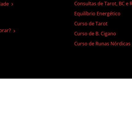
Consultas de Tarot, BC e
dade
Equilíbrio Energético
Curso de Tarot
rar?
Curso de B. Cigano
Curso de Runas Nórdicas
 | Todos os direitos reservados |
Termos de Uso
|
Política