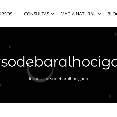
URSOS
CONSULTAS
MAGIA NATURAL
BLO
rsodebaralhocig
Início
»
cursodebaralhocigano