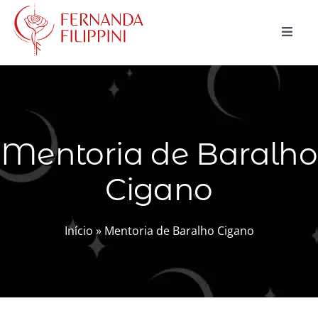
Ir
para
Toggle
o
Naviga
conteúdo
CURSOS
CONSULTAS
Mentoria de Baralho
MAGIA NATURAL
Cigano
BLOG
LOJA
Início
»
Mentoria de Baralho Cigano
Buscar
resultados
para:
Carrinho