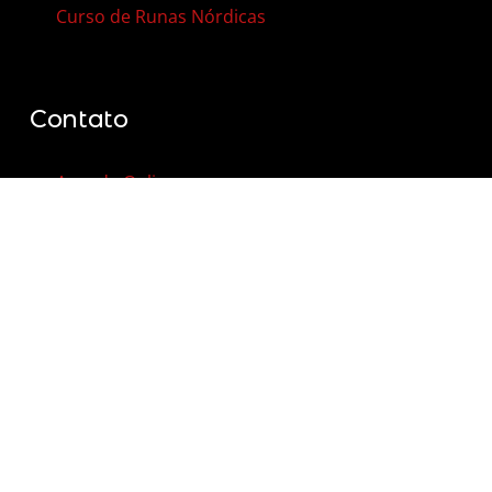
Curso de Runas Nórdicas
Contato
Agenda Online
Vale-Presente
Contato
FAQ – Perguntas Frequentes
© 2012 - 2026 | Todos os direitos reservados |
Termos de