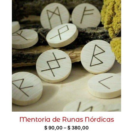
Mentoria de Runas Nórdicas
Faixa
$
90,00
–
$
380,00
de