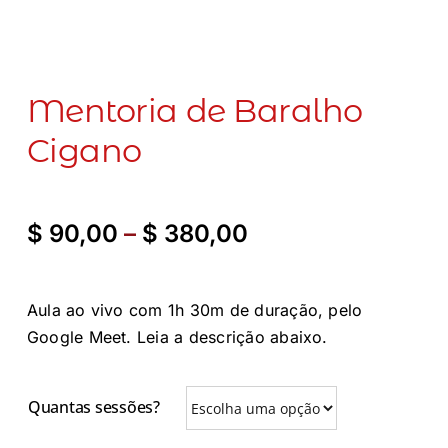
Mentoria de Baralho
Cigano
Faixa
$
90,00
–
$
380,00
de
preço:
$ 90,00
Aula ao vivo com 1h 30m de duração, pelo
através
Google Meet. Leia a descrição abaixo.
$ 380,00
Quantas sessões?