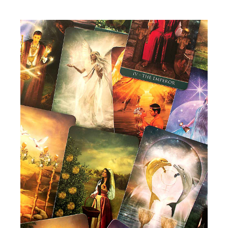
preço:
$ 90,00
através
$ 380,00