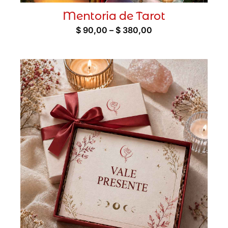
Mentoria de Tarot
Faixa
$
90,00
–
$
380,00
de
preço:
$ 90,00
através
$ 380,00