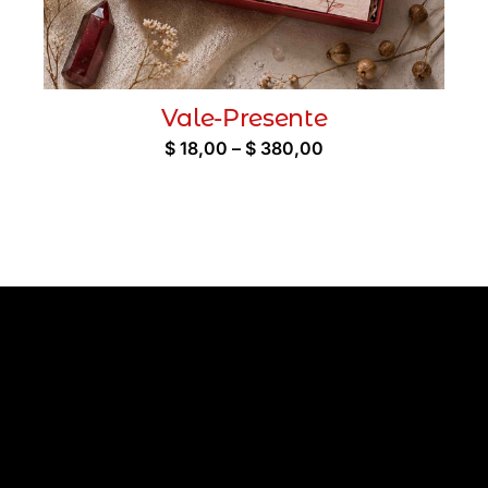
Vale-Presente
Faixa
$
18,00
–
$
380,00
de
preço:
$ 18,00
através
$ 380,00