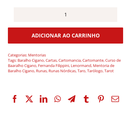
Mentoria
de
Baralho
ADICIONAR AO CARRINHO
Cigano
quantidade
Categorias:
Mentorias
Tags:
Baralho Cigano
,
Cartas
,
Cartomancia
,
Cartomante
,
Curso de
Baaralho Cigano
,
Fernanda Filippini
,
Lenormand
,
Mentoria de
Baralho Cigano
,
Runas
,
Runas Nórdicas
,
Taro
,
Tarólogo
,
Tarot