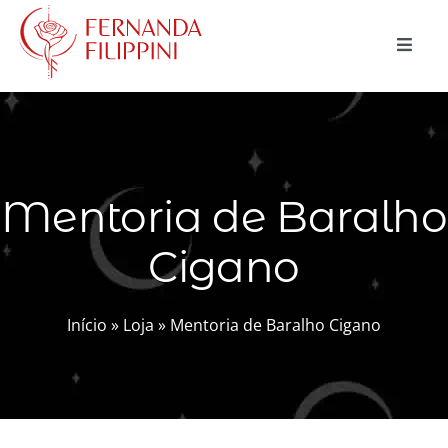
Ir
para
Toggle
o
Naviga
conteúdo
CURSOS
CONSULTAS
Mentoria de Baralho
MAGIA NATURAL
Cigano
BLOG
LOJA
Início
»
Loja
»
Mentoria de Baralho Cigano
Buscar
resultados
para:
Carrinho