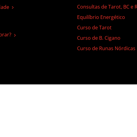
Consultas de Tarot, BC e
dade
Equilíbrio Energético
Curso de Tarot
rar?
Curso de B. Cigano
Curso de Runas Nórdicas
 | Todos os direitos reservados |
Termos de Uso
|
Política