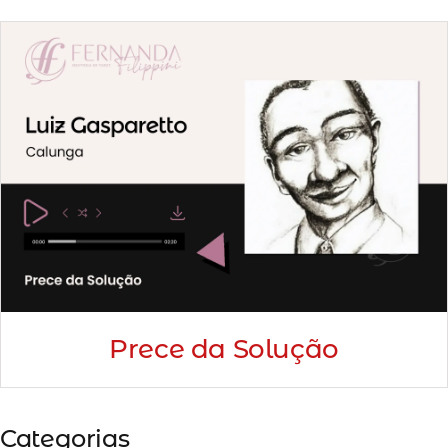
Minha Conta
AGENDAMENTO
Prece da Solução
Categorias