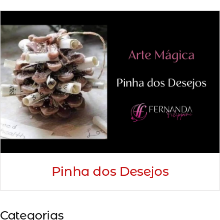
Minha Conta
AGENDAMENTO
Pinha dos Desejos
Categorias