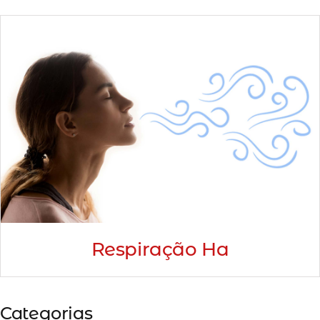
Minha Conta
AGENDAMENTO
Respiração Ha
Categorias