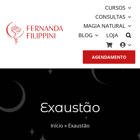
Ir
CURSOS
para
CONSULTAS
o
MAGIA NATURAL
conteúdo
BLOG
LOJA
AGENDAMENTO
Exaustão
Início
»
Exaustão