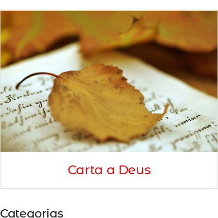
Minha Conta
AGENDAMENTO
Carta a Deus
Categorias