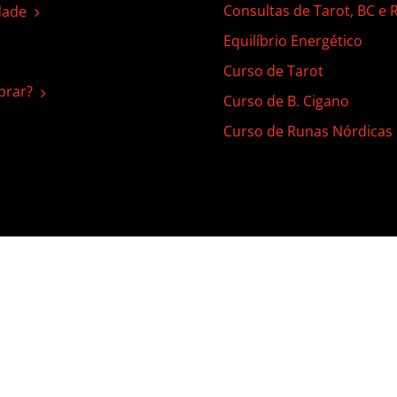
Consultas de Tarot, BC e
dade
Equilíbrio Energético
Curso de Tarot
rar?
Curso de B. Cigano
Curso de Runas Nórdicas
 | Todos os direitos reservados |
Termos de Uso
|
Política