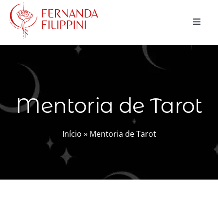
Ir
para
Toggle
o
Naviga
conteúdo
CURSOS
CONSULTAS
Mentoria de Tarot
MAGIA NATURAL
BLOG
Início
»
Mentoria de Tarot
LOJA
Buscar
resultados
para:
Carrinho