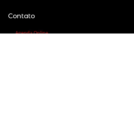
Contato
Agenda Online
Vale-Presente
Contato
FAQ – Perguntas Frequentes
© 2012 - 2026 | Todos os direitos reservados |
Termos de
Uso
|
Política de Privacidade