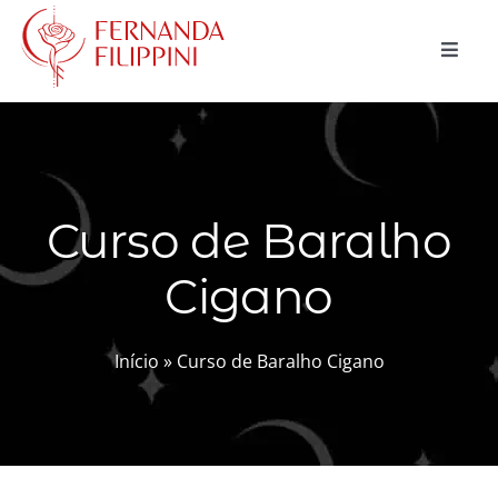
Ir
para
Toggle
o
Naviga
conteúdo
CURSOS
CONSULTAS
Curso de Baralho
MAGIA NATURAL
Cigano
BLOG
LOJA
Início
»
Curso de Baralho Cigano
Buscar
resultados
para:
Carrinho