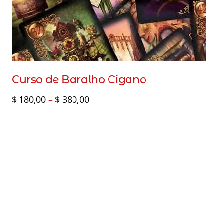
Curso de Baralho Cigano
Faixa
$
180,00
–
$
380,00
de
preço:
$ 180,00
através
$ 380,00