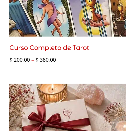
Curso Completo de Tarot
Faixa
$
200,00
–
$
380,00
de
preço:
$ 200,00
através
$ 380,00