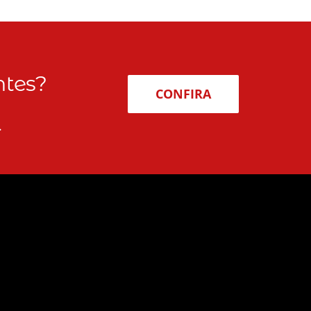
ntes?
CONFIRA
.