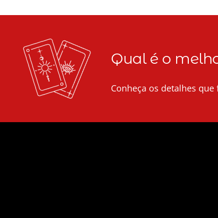
através
$ 380,00
Qual é o melho
Conheça os detalhes que f