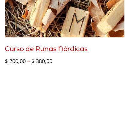
Curso de Runas Nórdicas
Faixa
$
200,00
–
$
380,00
de
preço:
$ 200,00
através
$ 380,00