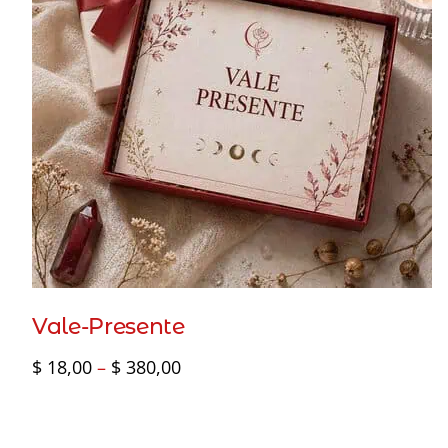
Vale-Presente
Faixa
$
18,00
–
$
380,00
de
preço:
$ 18,00