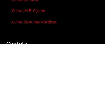
Curso de B. Cigano
Curso de Runas Nórdicas
Contato
Agenda Online
Vale-Presente
Contato
FAQ – Perguntas Frequentes