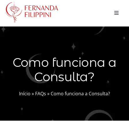
Ir
para
Toggle
o
Naviga
conteúdo
CURSOS
CONSULTAS
Como funciona a
MAGIA NATURAL
Consulta?
BLOG
LOJA
Início
»
FAQs
»
Como funciona a Consulta?
Buscar
resultados
para:
Carrinho