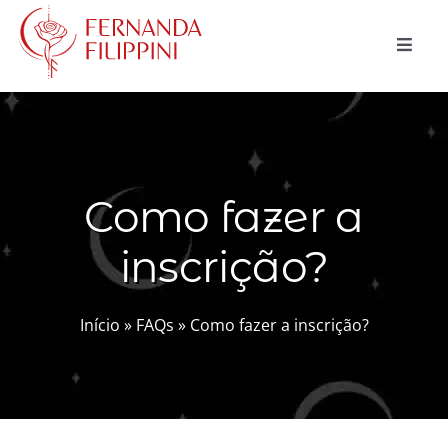
Ir
para
Toggle
o
Naviga
conteúdo
CURSOS
CONSULTAS
Como fazer a
MAGIA NATURAL
inscrição?
BLOG
LOJA
Início
»
FAQs
»
Como fazer a inscrição?
Buscar
resultados
para:
Carrinho