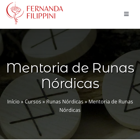
Ir
para
Toggle
o
Naviga
conteúdo
CURSOS
CONSULTAS
Mentoria de Runas
MAGIA NATURAL
Nórdicas
BLOG
LOJA
Início
»
Cursos
»
Runas Nórdicas
»
Mentoria de Runas
Nórdicas
Buscar
resultados
para:
Carrinho