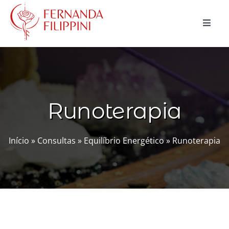
Ir
para
Toggle
o
Naviga
conteúdo
CURSOS
CONSULTAS
Runoterapia
MAGIA NATURAL
BLOG
Início
»
Consultas
»
Equilíbrio Energético
»
Runoterapia
LOJA
Buscar
resultados
para:
Carrinho