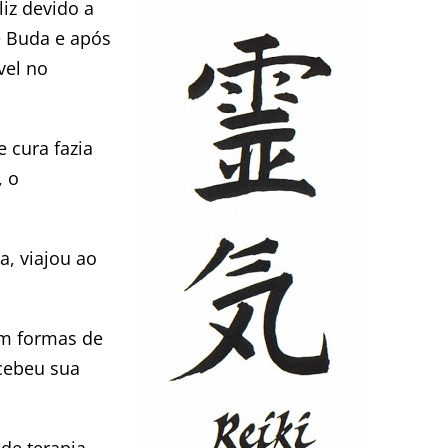
iz devido a
e Buda e após
vel no
 cura fazia
, o
a, viajou ao
em formas de
cebeu sua
de terapia