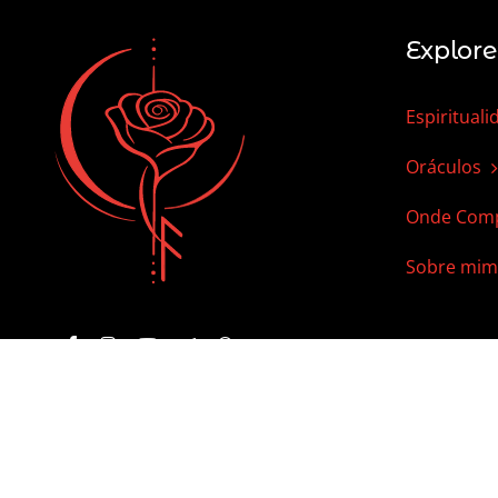
Explore
Espirituali
Oráculos
Onde Comp
Sobre mim
© 2012 - 2024