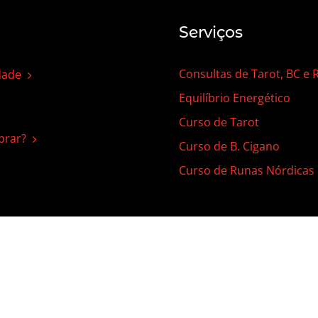
Serviços
Consultas de Tarot, BC e
dade
Equilíbrio Energético
Curso de Tarot
rar?
Curso de B. Cigano
Curso de Runas Nórdicas
 | Todos os direitos reservados |
Termos de Uso
|
Política