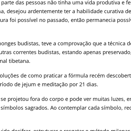
 parte das pessoas não tinha uma vida produtiva e fel
a, desejou ardentemente ter a habilidade curativa d
 cura foi possível no passado, então permanecia possí
nges budistas, teve a comprovação que a técnica de
outras correntes budistas, estando apenas preservado
nal tibetana.
soluções de como praticar a fórmula recém descobert
íodo de jejum e meditação por 21 dias.
 se projetou fora do corpo e pode ver muitas luzes, 
r símbolos sagrados. Ao contemplar cada símbolo, re
do decifrar, estruturar e resgatar o método milenar 