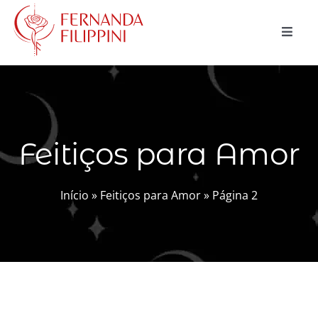
Ir
para
Toggle
o
Naviga
conteúdo
CURSOS
CONSULTAS
Feitiços para Amor
MAGIA NATURAL
BLOG
Início
»
Feitiços para Amor
»
Página 2
LOJA
Buscar
resultados
para:
Carrinho