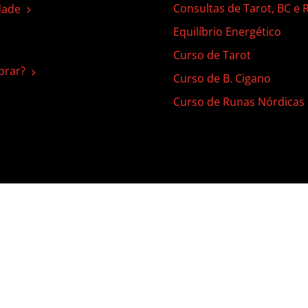
Consultas de Tarot, BC e
dade
Equilíbrio Energético
Curso de Tarot
rar?
Curso de B. Cigano
Curso de Runas Nórdicas
 | Todos os direitos reservados |
Termos de Uso
|
Política